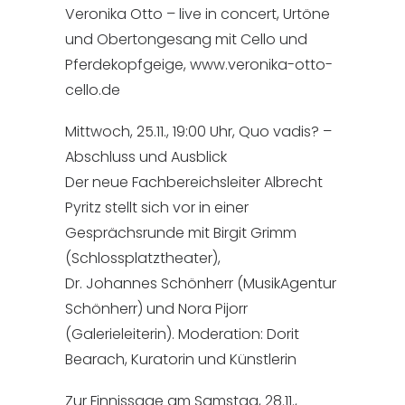
Veronika Otto – live in concert, Urtöne
und Obertongesang mit Cello und
Pferdekopfgeige, www.veronika-otto-
cello.de
Mittwoch, 25.11., 19:00 Uhr, Quo vadis? –
Abschluss und Ausblick
Der neue Fachbereichsleiter Albrecht
Pyritz stellt sich vor in einer
Gesprächsrunde mit Birgit Grimm
(Schlossplatztheater),
Dr. Johannes Schönherr (MusikAgentur
Schönherr) und Nora Pijorr
(Galerieleiterin). Moderation: Dorit
Bearach, Kuratorin und Künstlerin
Zur Finnissage am Samstag, 28.11.,