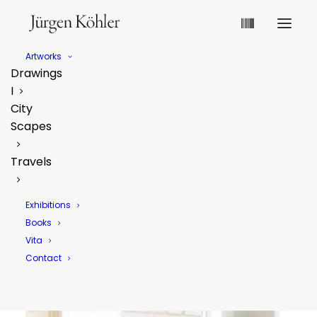
Artworks
Drawings
I
Galerie Pankow Berlin
City
Scapes
Travels
Exhibitions
Books
Vita
Contact